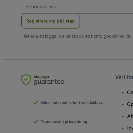
E-
postadress
Registrera dig på listan
Genom att logga in eller skapa ett konto godkänner du
Vårt fö
Om
Säkerhetskontroller i världsklass
Öp
Af
Transparent prissättning
In