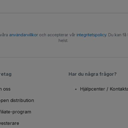
 våra
användarvillkor
och accepterar vår
integritetspolicy
. Du kan få
helst.
retag
Har du några frågor?
 oss
Hjälpcenter / Kontakt
pen distribution
filiate-program
vesterare