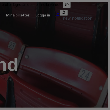
re eller lägre än det nominella värdet.
r
Mina biljetter
Logga in
1 new notification
nd