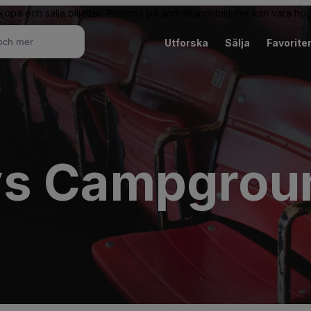
 köpa och sälja biljetter. Priserna på andrahandsbiljetter kan vara hög
Utforska
Sälja
Favorite
ys Campgrou