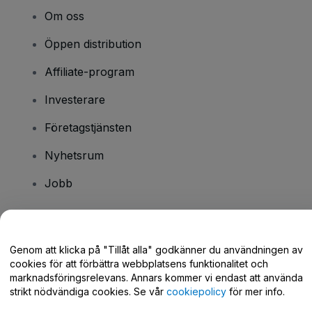
Om oss
Öppen distribution
Affiliate-program
Investerare
Företagstjänsten
Nyhetsrum
Jobb
Har du några frågor?
Genom att klicka på "Tillåt alla" godkänner du användningen av
cookies för att förbättra webbplatsens funktionalitet och
Hjälpcenter / Kontakta oss
marknadsföringsrelevans. Annars kommer vi endast att använda
strikt nödvändiga cookies. Se vår
cookiepolicy
för mer info.