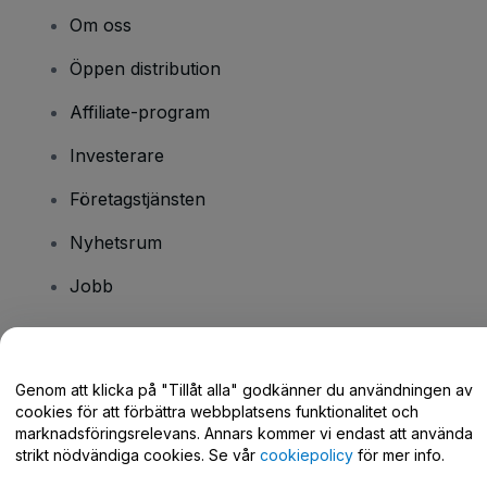
Om oss
Öppen distribution
Affiliate-program
Investerare
Företagstjänsten
Nyhetsrum
Jobb
Har du några frågor?
Genom att klicka på "Tillåt alla" godkänner du användningen av
cookies för att förbättra webbplatsens funktionalitet och
Hjälpcenter / Kontakta oss
marknadsföringsrelevans. Annars kommer vi endast att använda
strikt nödvändiga cookies. Se vår
cookiepolicy
för mer info.