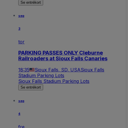
Se entrékort
sep
3
tor
PARKING PASSES ONLY Cleburne
Railroaders at Sioux Falls Canaries
18:35
Sioux Falls, SD, USA
Sioux Falls
Stadium Parking Lots
Sioux Falls Stadium Parking Lots
Se entrékort
sep
4
fre