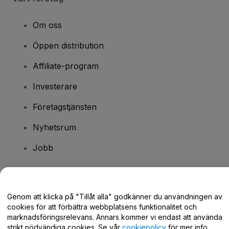
Om oss
Öppen distribution
Affiliate-program
Investerare
Företagstjänsten
Nyhetsrum
Jobb
Har du några frågor?
Genom att klicka på "Tillåt alla" godkänner du användningen av
cookies för att förbättra webbplatsens funktionalitet och
Hjälpcenter / Kontakta oss
marknadsföringsrelevans. Annars kommer vi endast att använda
strikt nödvändiga cookies. Se vår
cookiepolicy
för mer info.