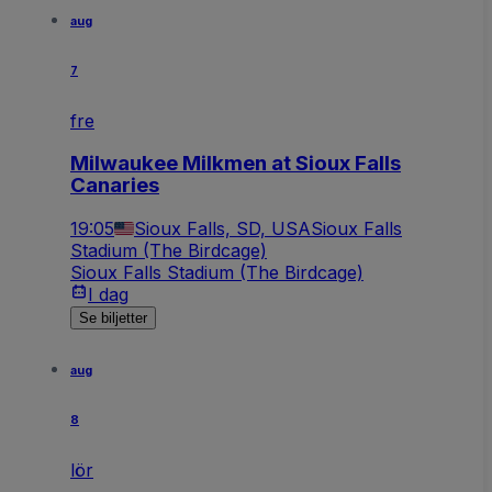
aug
7
fre
Milwaukee Milkmen at Sioux Falls
Canaries
19:05
Sioux Falls, SD, USA
Sioux Falls
Stadium (The Birdcage)
Sioux Falls Stadium (The Birdcage)
I dag
Se biljetter
aug
8
lör