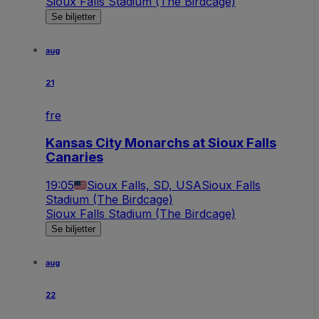
Sioux Falls Stadium (The Birdcage)
Se biljetter
aug
21
fre
Kansas City Monarchs at Sioux Falls
Canaries
19:05
Sioux Falls, SD, USA
Sioux Falls
Stadium (The Birdcage)
Sioux Falls Stadium (The Birdcage)
Se biljetter
aug
22