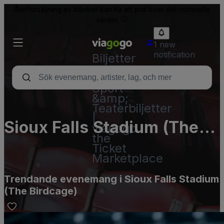
Återförsäljning av biljetter kan ha ett pris över det nominella
värdet.
1 new
notification
Biljetter
-
Konsert-,
Sport-
&amp;
Teaterbiljetter
|
Sioux Falls Stadium (The
viagogo
the
Birdcage)
Ticket
Marketplace
Trendande evenemang i Sioux Falls Stadium
(The Birdcage)