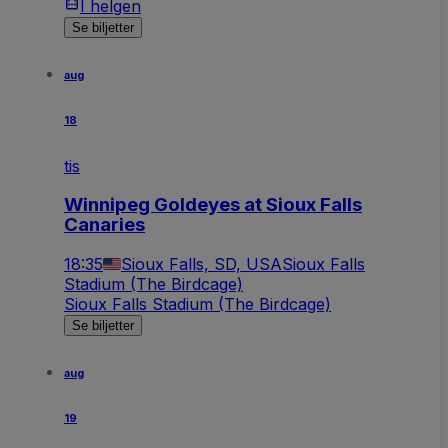
I helgen
Se biljetter
aug
18
tis
Winnipeg Goldeyes at Sioux Falls
Canaries
18:35
Sioux Falls, SD, USA
Sioux Falls
Stadium (The Birdcage)
Sioux Falls Stadium (The Birdcage)
Se biljetter
aug
19