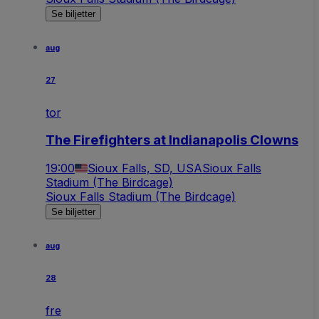
Se biljetter
aug
27
tor
The Firefighters at Indianapolis Clowns
19:00
Sioux Falls, SD, USA
Sioux Falls
Stadium (The Birdcage)
Sioux Falls Stadium (The Birdcage)
Se biljetter
aug
28
fre