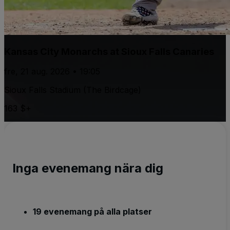
Kansas City Monarchs at Sioux Falls Canaries
fre, 21 aug. 2026 • 19:05
Sioux Falls Stadium (The Birdcage)
163 $+
Inga evenemang nära dig
19 evenemang på alla platser