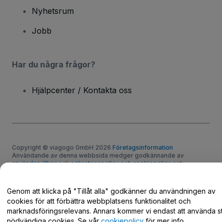
Nyhetsrum
Jobb
Har du några frågor?
Hjälpcenter / Kontakta oss
Copyright © viagogo GmbH 2026
Företagsinformation
Användande av denna webbsida medger godkännande av
användarvillkor
och
sekretesspolicy
och
cookiepolicy
och
mobilsekretesspolicy
Dela inte min personliga information/dina integritetsval
Genom att klicka på "Tillåt alla" godkänner du användningen av
cookies för att förbättra webbplatsens funktionalitet och
marknadsföringsrelevans. Annars kommer vi endast att använda st
nödvändiga cookies. Se vår
cookiepolicy
för mer info.