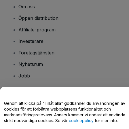
Om oss
Öppen distribution
Affiliate-program
Investerare
Företagstjänsten
Nyhetsrum
Jobb
Har du några frågor?
Genom att klicka på "Tillåt alla" godkänner du användningen av
cookies för att förbättra webbplatsens funktionalitet och
Hjälpcenter / Kontakta oss
marknadsföringsrelevans. Annars kommer vi endast att använda
strikt nödvändiga cookies. Se vår
cookiepolicy
för mer info.