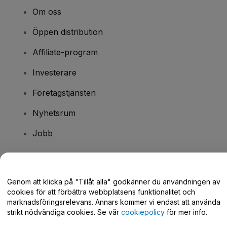
Om oss
Öppen distribution
Affiliate-program
Investerare
Företagstjänsten
Nyhetsrum
Jobb
Har du några frågor?
Genom att klicka på "Tillåt alla" godkänner du användningen av
cookies för att förbättra webbplatsens funktionalitet och
Hjälpcenter / Kontakta oss
marknadsföringsrelevans. Annars kommer vi endast att använda
strikt nödvändiga cookies. Se vår
cookiepolicy
för mer info.