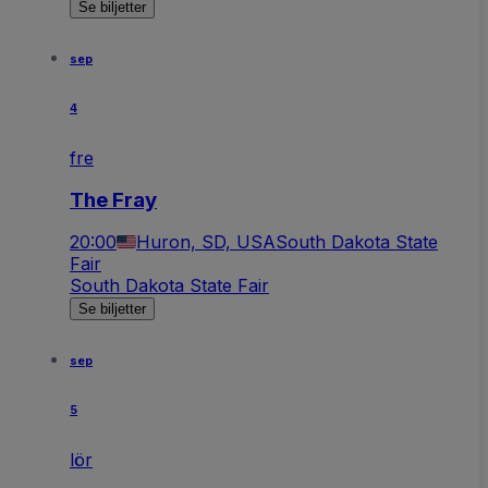
Se biljetter
sep
4
fre
The Fray
20:00
Huron, SD, USA
South Dakota State
Fair
South Dakota State Fair
Se biljetter
sep
5
lör