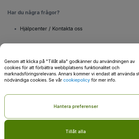
Har du några frågor?
Hjälpcenter / Kontakta oss
Genom att klicka på "Tillåt alla" godkänner du användningen av
Copyright © viagogo GmbH 2026
Företagsinformation
cookies för att förbättra webbplatsens funktionalitet och
Användande av denna webbsida medger godkännande av
marknadsföringsrelevans. Annars kommer vi endast att använda st
användarvillkor
och
sekretesspolicy
och
cookiepolicy
och
mobilsekretesspolicy
nödvändiga cookies. Se vår
cookiepolicy
för mer info.
Dela inte min personliga information/dina integritetsval
Hantera preferenser
Tillåt alla