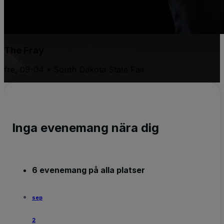
The Fray
fre, 09-04 • South Dakota State Fair
Inga evenemang nära dig
6 evenemang på alla platser
sep
2