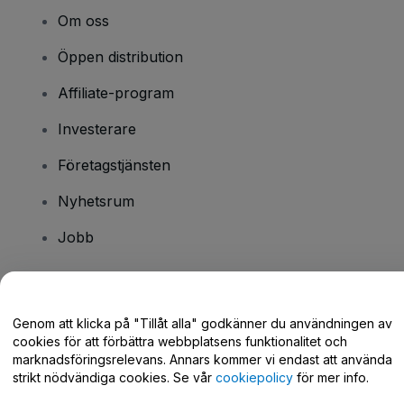
Om oss
Öppen distribution
Affiliate-program
Investerare
Företagstjänsten
Nyhetsrum
Jobb
Har du några frågor?
Genom att klicka på "Tillåt alla" godkänner du användningen av
cookies för att förbättra webbplatsens funktionalitet och
Hjälpcenter / Kontakta oss
marknadsföringsrelevans. Annars kommer vi endast att använda
strikt nödvändiga cookies. Se vår
cookiepolicy
för mer info.