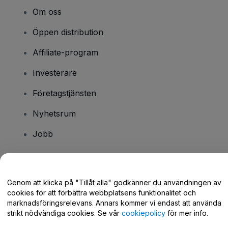
Om oss
Öppen distribution
Affiliate-program
Investerare
Företagstjänsten
Nyhetsrum
Jobb
Har du några frågor?
Genom att klicka på "Tillåt alla" godkänner du användningen av
cookies för att förbättra webbplatsens funktionalitet och
Hjälpcenter / Kontakta oss
marknadsföringsrelevans. Annars kommer vi endast att använda
strikt nödvändiga cookies. Se vår
cookiepolicy
för mer info.