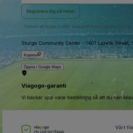
Registrera dig på listan
Genom att logga in eller skapa ett konto godkänner du
Sturgis Community Center
-
1401 Lazelle Street,
Kopiera
Öppna i Google Maps
Viagogo-garanti
Vi backar upp varje beställning så att du kan köp
Vårt fö