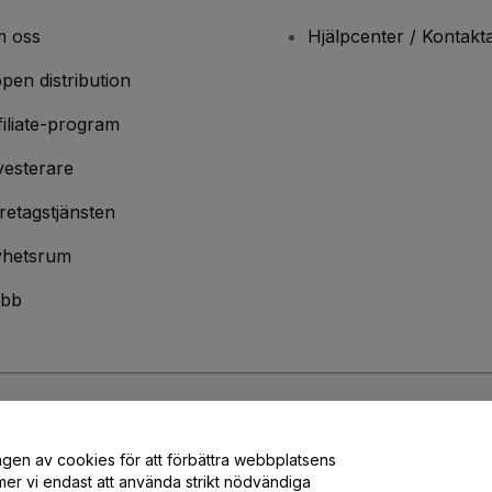
 oss
Hjälpcenter / Kontakt
pen distribution
filiate-program
vesterare
retagstjänsten
hetsrum
bb
ndarvillkor
och
sekretesspolicy
och
cookiepolicy
och
mobilsekretesspolic
ngen av cookies för att förbättra webbplatsens
er vi endast att använda strikt nödvändiga