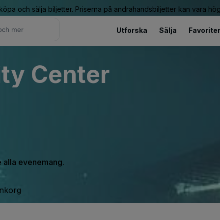
 köpa och sälja biljetter. Priserna på andrahandsbiljetter kan vara hög
Utforska
Sälja
Favorite
ty Center
se alla evenemang.
inkorg