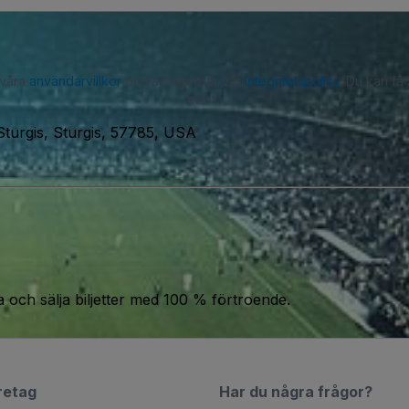
 våra
användarvillkor
och accepterar vår
integritetspolicy
. Du kan få
helst.
 Sturgis, Sturgis, 57785, USA
a och sälja biljetter med 100 % förtroende.
retag
Har du några frågor?