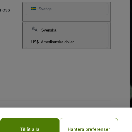
a oss
Sverige
Svenska
US$
Amerikanska dollar
y
Tillåt alla
Hantera preferenser