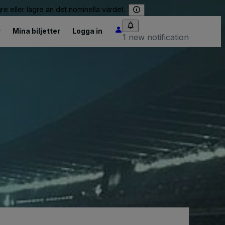
re eller lägre än det nominella värdet.
r
Mina biljetter
Logga in
1 new notification