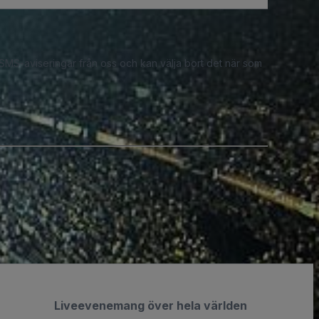
 SMS-aviseringar från oss och kan välja bort det när som
Liveevenemang över hela världen