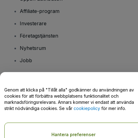
Affiliate-program
Investerare
Företagstjänsten
Nyhetsrum
Jobb
Har du några frågor?
Genom att klicka på "Tillåt alla" godkänner du användningen av
cookies för att förbättra webbplatsens funktionalitet och
Hjälpcenter / Kontakta oss
marknadsföringsrelevans. Annars kommer vi endast att använda
strikt nödvändiga cookies. Se vår
cookiepolicy
för mer info.
Copyright © viagogo GmbH 2026
Företagsinformation
Hantera preferenser
Användande av denna webbsida medger godkännande av