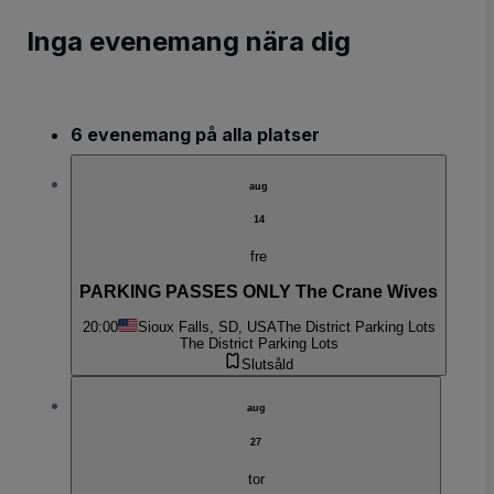
Inga evenemang nära dig
6 evenemang på alla platser
aug
14
fre
PARKING PASSES ONLY The Crane Wives
20:00
Sioux Falls, SD, USA
The District Parking Lots
The District Parking Lots
Slutsåld
aug
27
tor