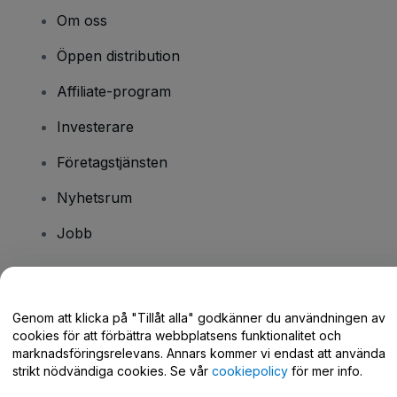
Om oss
Öppen distribution
Affiliate-program
Investerare
Företagstjänsten
Nyhetsrum
Jobb
Har du några frågor?
Genom att klicka på "Tillåt alla" godkänner du användningen av
cookies för att förbättra webbplatsens funktionalitet och
Hjälpcenter / Kontakta oss
marknadsföringsrelevans. Annars kommer vi endast att använda
strikt nödvändiga cookies. Se vår
cookiepolicy
för mer info.