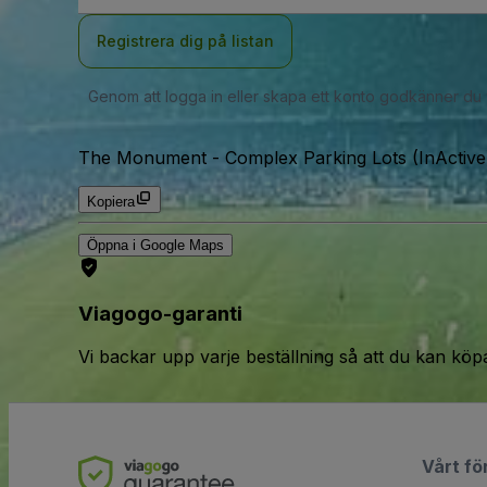
Registrera dig på listan
Genom att logga in eller skapa ett konto godkänner du
The Monument - Complex Parking Lots (InActive
Kopiera
Öppna i Google Maps
Viagogo-garanti
Vi backar upp varje beställning så att du kan köp
Vårt fö