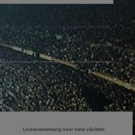
 SMS-aviseringar från oss och kan välja bort det när som
Liveevenemang över hela världen