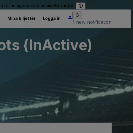
re eller lägre än det nominella värdet.
r
Mina biljetter
Logga in
1 new notification
ts (InActive)