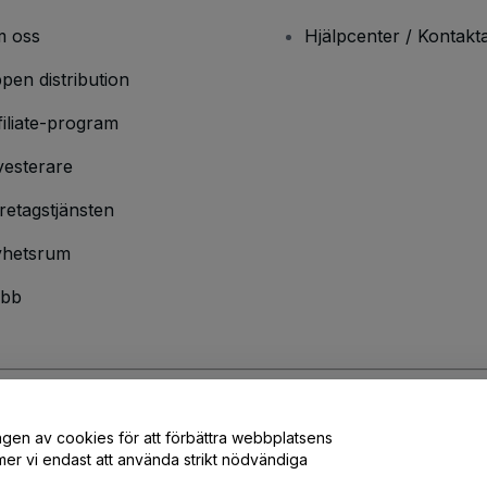
 oss
Hjälpcenter / Kontakt
pen distribution
filiate-program
vesterare
retagstjänsten
hetsrum
bb
ngen av cookies för att förbättra webbplatsens
ndarvillkor
och
sekretesspolicy
och
cookiepolicy
och
mobilsekretesspolic
er vi endast att använda strikt nödvändiga