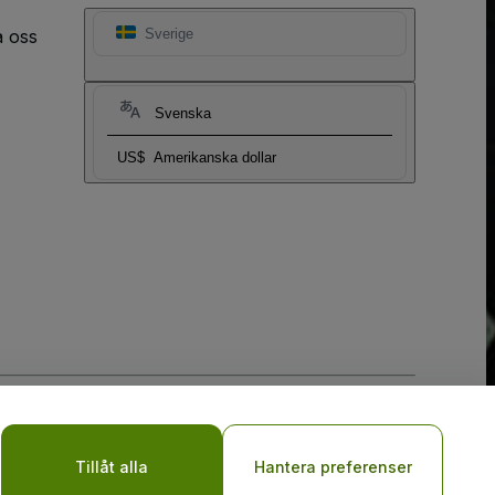
a oss
Sverige
Svenska
US$
Amerikanska dollar
y
Do Not Share My Personal Information/Your Privacy Choices
Tillåt alla
Hantera preferenser