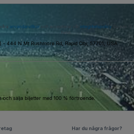
 våra
användarvillkor
och accepterar vår
integritetspolicy
. Du kan få
helst.
)
-
444 N Mt Rushmore Rd, Rapid City, 57701, USA
a och sälja biljetter med 100 % förtroende.
retag
Har du några frågor?