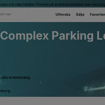
 köpa och sälja biljetter. Priserna på andrahandsbiljetter kan vara hög
Utforska
Sälja
Favorite
Complex Parking Lo
se alla evenemang.
inkorg