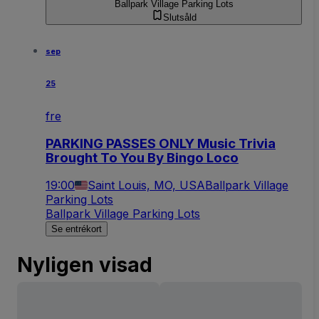
Ballpark Village Parking Lots
Slutsåld
sep
25
fre
PARKING PASSES ONLY Music Trivia
Brought To You By Bingo Loco
19:00
Saint Louis, MO, USA
Ballpark Village
Parking Lots
Ballpark Village Parking Lots
Se entrékort
Nyligen visad