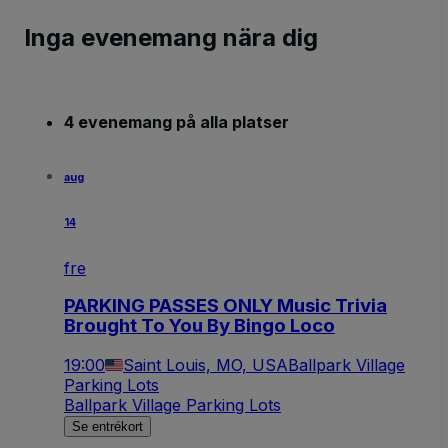
Inga evenemang nära dig
4 evenemang på alla platser
aug
14
fre
PARKING PASSES ONLY Music Trivia
Brought To You By Bingo Loco
19:00
Saint Louis, MO, USA
Ballpark Village
Parking Lots
Ballpark Village Parking Lots
Se entrékort