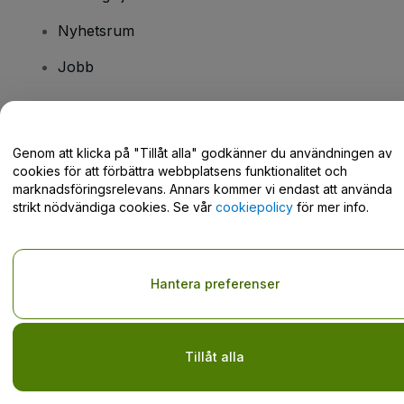
Nyhetsrum
Jobb
Har du några frågor?
Genom att klicka på "Tillåt alla" godkänner du användningen av
cookies för att förbättra webbplatsens funktionalitet och
Hjälpcenter / Kontakta oss
marknadsföringsrelevans. Annars kommer vi endast att använda
strikt nödvändiga cookies. Se vår
cookiepolicy
för mer info.
Copyright © viagogo GmbH 2026
Företagsinformation
Hantera preferenser
Användande av denna webbsida medger godkännande av
användarvillkor
och
sekretesspolicy
och
cookiepolicy
och
mobilsekretesspolicy
Dela inte min personliga information/dina integritetsval
Tillåt alla