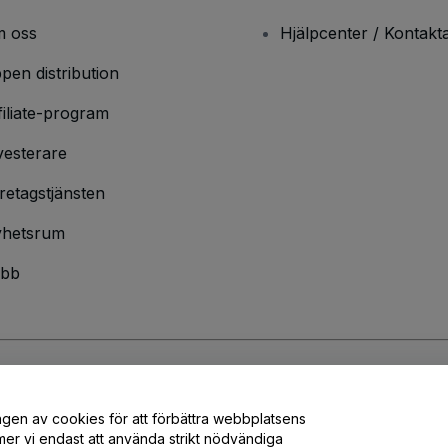
 oss
Hjälpcenter / Kontakt
pen distribution
filiate-program
vesterare
retagstjänsten
hetsrum
bb
ndarvillkor
och
sekretesspolicy
och
cookiepolicy
och
mobilsekretesspolic
ngen av cookies för att förbättra webbplatsens
er vi endast att använda strikt nödvändiga