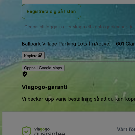
Registrera dig på listan
Genom att logga in eller skapa ett konto godkänner du
Ballpark Village Parking Lots (InActive)
-
601 Cla
Kopiera
Öppna i Google Maps
Viagogo-garanti
Vi backar upp varje beställning så att du kan köp
Vårt fö