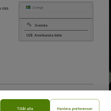
a oss
Sverige
Svenska
US$
Amerikanska dollar
y
Tillåt alla
Hantera preferenser