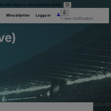
re eller lägre än det nominella värdet.
r
Mina biljetter
Logga in
1 new notification
ve)