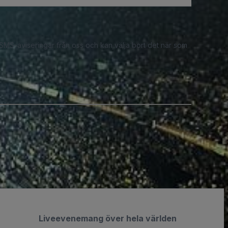
 SMS-aviseringar från oss och kan välja bort det när som
Liveevenemang över hela världen