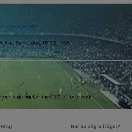
 våra
användarvillkor
och accepterar vår
integritetspolicy
. Du kan få
helst.
rk Ave, Saint Louis, 63102, USA
a och sälja biljetter med 100 % förtroende.
retag
Har du några frågor?