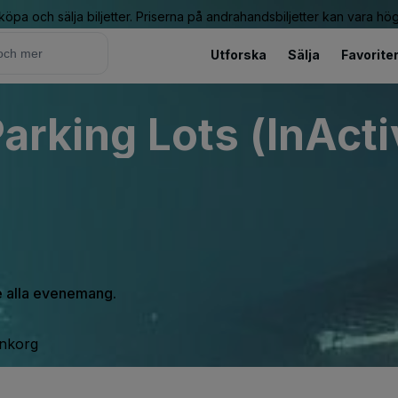
 köpa och sälja biljetter. Priserna på andrahandsbiljetter kan vara hög
Utforska
Sälja
Favorite
Parking Lots (InActi
se alla evenemang.
inkorg