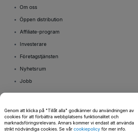
Om oss
Öppen distribution
Affiliate-program
Investerare
Företagstjänsten
Nyhetsrum
Jobb
Har du några frågor?
Genom att klicka på "Tillåt alla" godkänner du användningen av
cookies för att förbättra webbplatsens funktionalitet och
Hjälpcenter / Kontakta oss
marknadsföringsrelevans. Annars kommer vi endast att använda
strikt nödvändiga cookies. Se vår
cookiepolicy
för mer info.