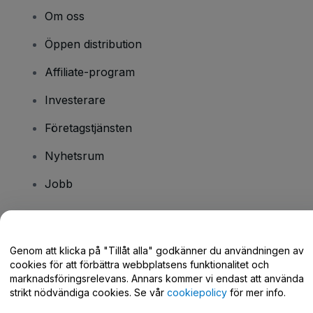
Om oss
Öppen distribution
Affiliate-program
Investerare
Företagstjänsten
Nyhetsrum
Jobb
Har du några frågor?
Genom att klicka på "Tillåt alla" godkänner du användningen av
cookies för att förbättra webbplatsens funktionalitet och
Hjälpcenter / Kontakta oss
marknadsföringsrelevans. Annars kommer vi endast att använda
strikt nödvändiga cookies. Se vår
cookiepolicy
för mer info.