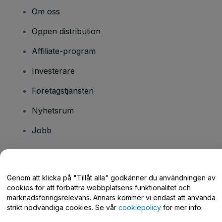
Om oss
Öppen distribution
Affiliate-program
Investerare
Företagstjänsten
Nyhetsrum
Jobb
Har du några frågor?
Genom att klicka på "Tillåt alla" godkänner du användningen av
cookies för att förbättra webbplatsens funktionalitet och
Hjälpcenter / Kontakta oss
marknadsföringsrelevans. Annars kommer vi endast att använda
strikt nödvändiga cookies. Se vår
cookiepolicy
för mer info.