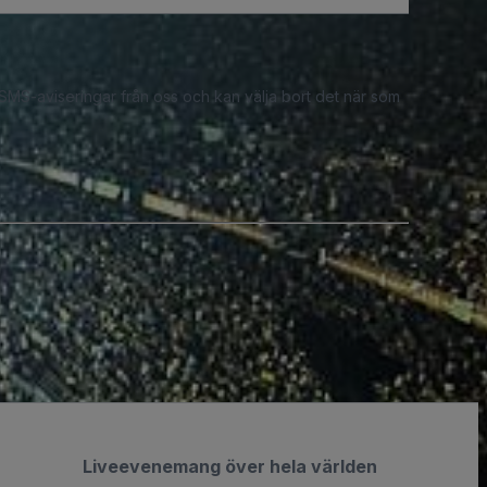
 SMS-aviseringar från oss och kan välja bort det när som
Liveevenemang över hela världen