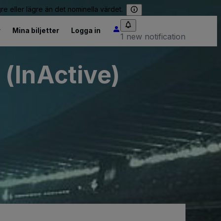
re eller lägre än det nominella värdet.
r
Mina biljetter
Logga in
1 new notification
(InActive)