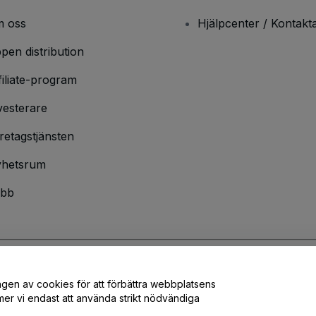
 oss
Hjälpcenter / Kontakt
pen distribution
filiate-program
vesterare
retagstjänsten
hetsrum
bb
ngen av cookies för att förbättra webbplatsens
ndarvillkor
och
sekretesspolicy
och
cookiepolicy
och
mobilsekretesspolic
er vi endast att använda strikt nödvändiga