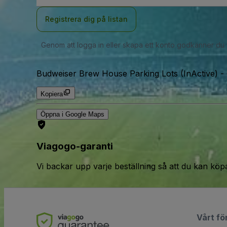
Registrera dig på listan
Genom att logga in eller skapa ett konto godkänner du
Budweiser Brew House Parking Lots (InActive)
-
Kopiera
Öppna i Google Maps
Viagogo-garanti
Vi backar upp varje beställning så att du kan köp
Vårt fö