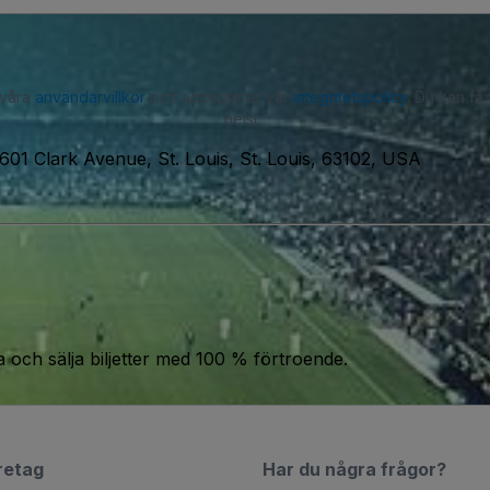
 våra
användarvillkor
och accepterar vår
integritetspolicy
. Du kan få
helst.
601 Clark Avenue, St. Louis, St. Louis, 63102, USA
a och sälja biljetter med 100 % förtroende.
retag
Har du några frågor?