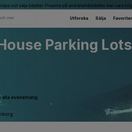
 köpa och sälja biljetter. Priserna på andrahandsbiljetter kan vara hög
Utforska
Sälja
Favorite
ouse Parking Lots 
se alla evenemang.
inkorg