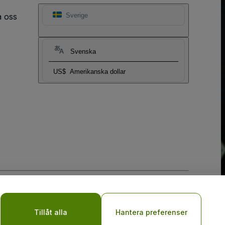
a oss
Sverige
Svenska
US$
Amerikanska dollar
y
Do Not Share My Personal Information/Your Privacy Choices
Tillåt alla
Hantera preferenser