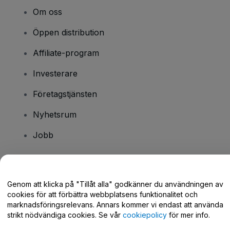
Om oss
Öppen distribution
Affiliate-program
Investerare
Företagstjänsten
Nyhetsrum
Jobb
Har du några frågor?
Genom att klicka på "Tillåt alla" godkänner du användningen av
cookies för att förbättra webbplatsens funktionalitet och
Hjälpcenter / Kontakta oss
marknadsföringsrelevans. Annars kommer vi endast att använda
strikt nödvändiga cookies. Se vår
cookiepolicy
för mer info.