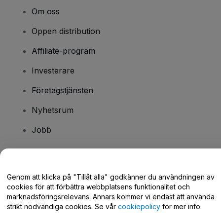
Om oss
Öppen distribution
Affiliate-program
Investerare
Företagstjänsten
Nyhetsrum
Jobb
Har du några frågor?
Genom att klicka på "Tillåt alla" godkänner du användningen av
cookies för att förbättra webbplatsens funktionalitet och
Hjälpcenter / Kontakta oss
marknadsföringsrelevans. Annars kommer vi endast att använda
strikt nödvändiga cookies. Se vår
cookiepolicy
för mer info.