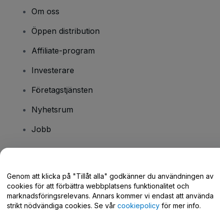
Om oss
Öppen distribution
Affiliate-program
Investerare
Företagstjänsten
Nyhetsrum
Jobb
Har du några frågor?
Genom att klicka på "Tillåt alla" godkänner du användningen av
cookies för att förbättra webbplatsens funktionalitet och
Hjälpcenter / Kontakta oss
marknadsföringsrelevans. Annars kommer vi endast att använda
strikt nödvändiga cookies. Se vår
cookiepolicy
för mer info.