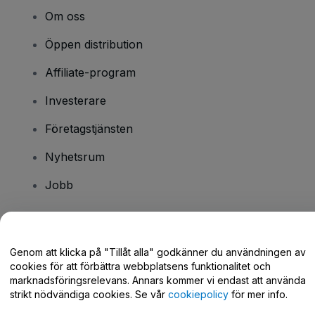
Om oss
Öppen distribution
Affiliate-program
Investerare
Företagstjänsten
Nyhetsrum
Jobb
Har du några frågor?
Genom att klicka på "Tillåt alla" godkänner du användningen av
cookies för att förbättra webbplatsens funktionalitet och
Hjälpcenter / Kontakta oss
marknadsföringsrelevans. Annars kommer vi endast att använda
strikt nödvändiga cookies. Se vår
cookiepolicy
för mer info.