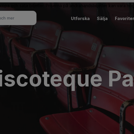
 köpa och sälja biljetter. Priserna på andrahandsbiljetter kan vara hög
Utforska
Sälja
Favorite
iscoteque Pa