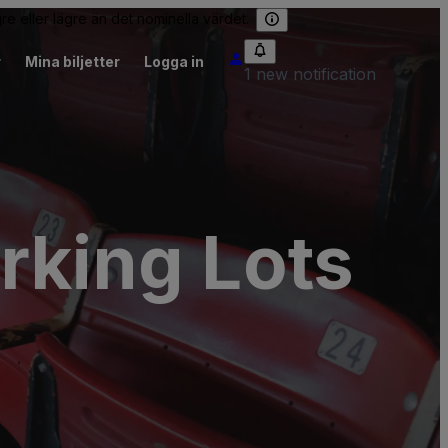
re eller lägre än det nominella värdet.
r
Mina biljetter
Logga in
1 new notification
rking Lots