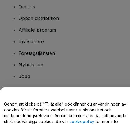
Om oss
Öppen distribution
Affiliate-program
Investerare
Företagstjänsten
Nyhetsrum
Jobb
Har du några frågor?
Genom att klicka på "Tillåt alla" godkänner du användningen av
cookies för att förbättra webbplatsens funktionalitet och
Hjälpcenter / Kontakta oss
marknadsföringsrelevans. Annars kommer vi endast att använda
strikt nödvändiga cookies. Se vår
cookiepolicy
för mer info.