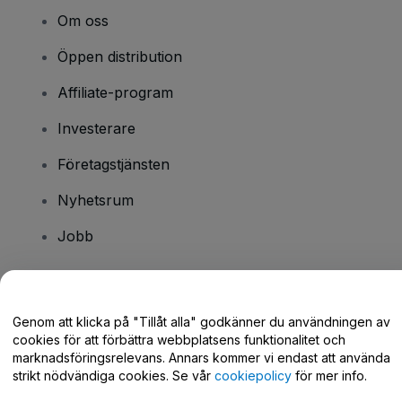
Om oss
Öppen distribution
Affiliate-program
Investerare
Företagstjänsten
Nyhetsrum
Jobb
Har du några frågor?
Genom att klicka på "Tillåt alla" godkänner du användningen av
cookies för att förbättra webbplatsens funktionalitet och
Hjälpcenter / Kontakta oss
marknadsföringsrelevans. Annars kommer vi endast att använda
strikt nödvändiga cookies. Se vår
cookiepolicy
för mer info.