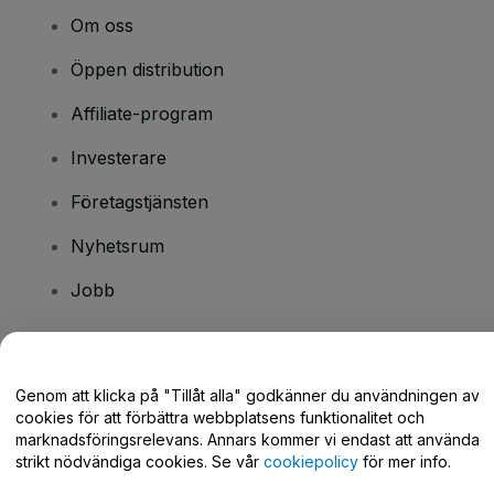
Om oss
Öppen distribution
Affiliate-program
Investerare
Företagstjänsten
Nyhetsrum
Jobb
Har du några frågor?
Genom att klicka på "Tillåt alla" godkänner du användningen av
cookies för att förbättra webbplatsens funktionalitet och
Hjälpcenter / Kontakta oss
marknadsföringsrelevans. Annars kommer vi endast att använda
strikt nödvändiga cookies. Se vår
cookiepolicy
för mer info.