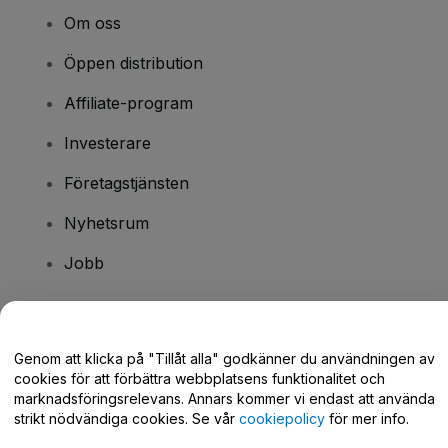
Om oss
Öppen distribution
Affiliate-program
Investerare
Företagstjänsten
Nyhetsrum
Jobb
Har du några frågor?
Genom att klicka på "Tillåt alla" godkänner du användningen av
cookies för att förbättra webbplatsens funktionalitet och
Hjälpcenter / Kontakta oss
marknadsföringsrelevans. Annars kommer vi endast att använda
strikt nödvändiga cookies. Se vår
cookiepolicy
för mer info.