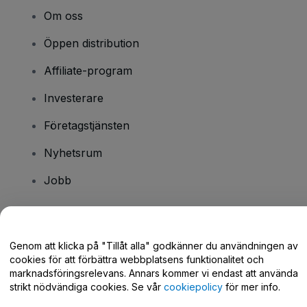
Om oss
Öppen distribution
Affiliate-program
Investerare
Företagstjänsten
Nyhetsrum
Jobb
Har du några frågor?
Genom att klicka på "Tillåt alla" godkänner du användningen av
cookies för att förbättra webbplatsens funktionalitet och
Hjälpcenter / Kontakta oss
marknadsföringsrelevans. Annars kommer vi endast att använda
strikt nödvändiga cookies. Se vår
cookiepolicy
för mer info.