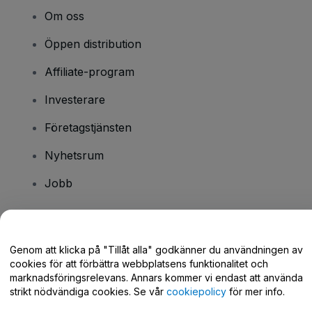
Om oss
Öppen distribution
Affiliate-program
Investerare
Företagstjänsten
Nyhetsrum
Jobb
Har du några frågor?
Genom att klicka på "Tillåt alla" godkänner du användningen av
cookies för att förbättra webbplatsens funktionalitet och
Hjälpcenter / Kontakta oss
marknadsföringsrelevans. Annars kommer vi endast att använda
strikt nödvändiga cookies. Se vår
cookiepolicy
för mer info.