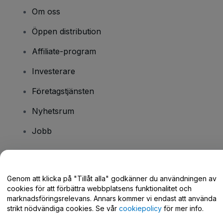
Om oss
Öppen distribution
Affiliate-program
Investerare
Företagstjänsten
Nyhetsrum
Jobb
Har du några frågor?
Genom att klicka på "Tillåt alla" godkänner du användningen av
cookies för att förbättra webbplatsens funktionalitet och
Hjälpcenter / Kontakta oss
marknadsföringsrelevans. Annars kommer vi endast att använda
strikt nödvändiga cookies. Se vår
cookiepolicy
för mer info.