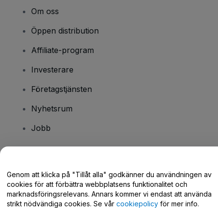
Om oss
Öppen distribution
Affiliate-program
Investerare
Företagstjänsten
Nyhetsrum
Jobb
Har du några frågor?
Genom att klicka på "Tillåt alla" godkänner du användningen av
cookies för att förbättra webbplatsens funktionalitet och
Hjälpcenter / Kontakta oss
marknadsföringsrelevans. Annars kommer vi endast att använda
strikt nödvändiga cookies. Se vår
cookiepolicy
för mer info.