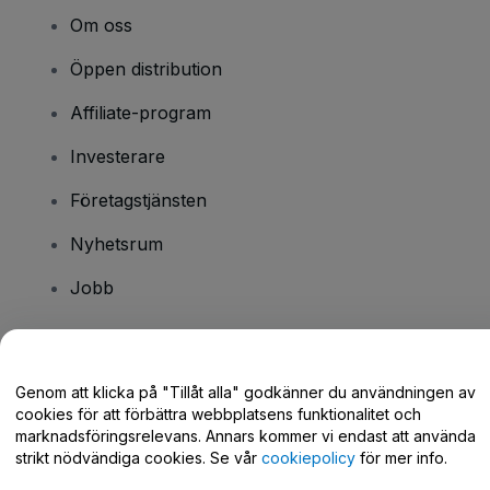
Om oss
Öppen distribution
Affiliate-program
Investerare
Företagstjänsten
Nyhetsrum
Jobb
Har du några frågor?
Genom att klicka på "Tillåt alla" godkänner du användningen av
cookies för att förbättra webbplatsens funktionalitet och
Hjälpcenter / Kontakta oss
marknadsföringsrelevans. Annars kommer vi endast att använda
strikt nödvändiga cookies. Se vår
cookiepolicy
för mer info.