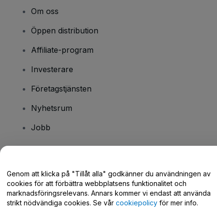
Om oss
Öppen distribution
Affiliate-program
Investerare
Företagstjänsten
Nyhetsrum
Jobb
Har du några frågor?
Genom att klicka på "Tillåt alla" godkänner du användningen av
cookies för att förbättra webbplatsens funktionalitet och
Hjälpcenter / Kontakta oss
marknadsföringsrelevans. Annars kommer vi endast att använda
strikt nödvändiga cookies. Se vår
cookiepolicy
för mer info.