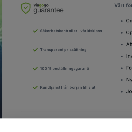
Vårt fö
Om
Säkerhetskontroller i världsklass
Öp
Af
Transparent prissättning
In
Fö
100 % beställningsgaranti
Ny
Kundtjänst från början till slut
Jo
Copyright © viagogo GmbH 2026
Företagsinformation
Användande av denna webbsida medger godkännande av
anvä