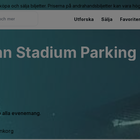
 köpa och sälja biljetter. Priserna på andrahandsbiljetter kan vara hög
Utforska
Sälja
Favorite
n Stadium Parking 
se alla evenemang.
inkorg