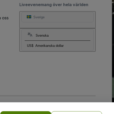
Liveevenemang över hela världen
a oss
Sverige
Svenska
US$
Amerikanska dollar
y