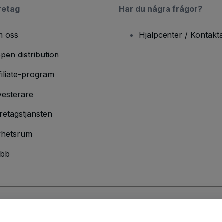
retag
Har du några frågor?
 oss
Hjälpcenter / Kontakt
pen distribution
filiate-program
vesterare
retagstjänsten
hetsrum
bb
ndarvillkor
och
sekretesspolicy
och
cookiepolicy
och
mobilsekretesspolic