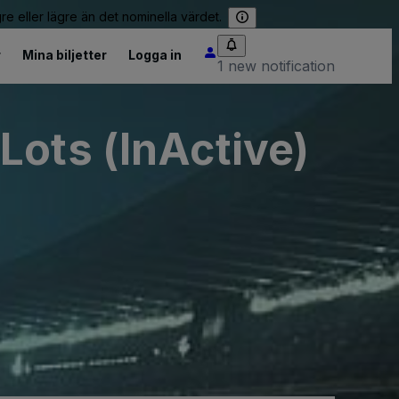
re eller lägre än det nominella värdet.
r
Mina biljetter
Logga in
1 new notification
Lots (InActive)