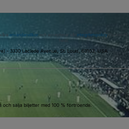
 våra
användarvillkor
och accepterar vår
integritetspolicy
. Du kan få
helst.
ve)
-
3330 Laclede Avenue, St. Louis, 63103, USA
a och sälja biljetter med 100 % förtroende.