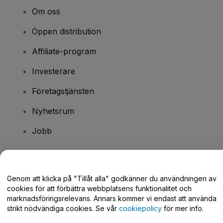
Om oss
Öppen distribution
Affiliate-program
Investerare
Företagstjänsten
Nyhetsrum
Jobb
Har du några frågor?
Genom att klicka på "Tillåt alla" godkänner du användningen av
cookies för att förbättra webbplatsens funktionalitet och
Hjälpcenter / Kontakta oss
marknadsföringsrelevans. Annars kommer vi endast att använda
strikt nödvändiga cookies. Se vår
cookiepolicy
för mer info.