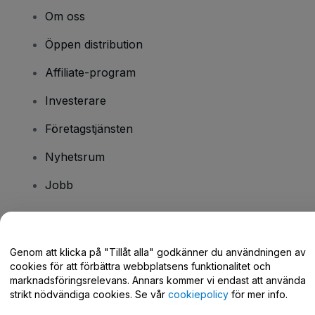
Om oss
Öppen distribution
Affiliate-program
Investerare
Företagstjänsten
Nyhetsrum
Jobb
Har du några frågor?
Genom att klicka på "Tillåt alla" godkänner du användningen av
cookies för att förbättra webbplatsens funktionalitet och
Hjälpcenter / Kontakta oss
marknadsföringsrelevans. Annars kommer vi endast att använda
strikt nödvändiga cookies. Se vår
cookiepolicy
för mer info.