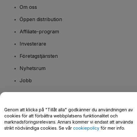
Om oss
Öppen distribution
Affiliate-program
Investerare
Företagstjänsten
Nyhetsrum
Jobb
Har du några frågor?
Genom att klicka på "Tillåt alla" godkänner du användningen av
cookies för att förbättra webbplatsens funktionalitet och
Hjälpcenter / Kontakta oss
marknadsföringsrelevans. Annars kommer vi endast att använda
strikt nödvändiga cookies. Se vår
cookiepolicy
för mer info.