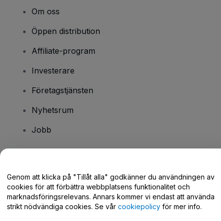
Om oss
Öppen distribution
Affiliate-program
Investerare
Företagstjänsten
Nyhetsrum
Jobb
Har du några frågor?
Genom att klicka på "Tillåt alla" godkänner du användningen av
cookies för att förbättra webbplatsens funktionalitet och
Hjälpcenter / Kontakta oss
marknadsföringsrelevans. Annars kommer vi endast att använda
strikt nödvändiga cookies. Se vår
cookiepolicy
för mer info.