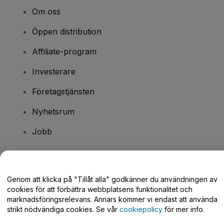
Om oss
Öppen distribution
Affiliate-program
Investerare
Företagstjänsten
Nyhetsrum
Jobb
Har du några frågor?
Genom att klicka på "Tillåt alla" godkänner du användningen av
cookies för att förbättra webbplatsens funktionalitet och
Hjälpcenter / Kontakta oss
marknadsföringsrelevans. Annars kommer vi endast att använda
strikt nödvändiga cookies. Se vår
cookiepolicy
för mer info.