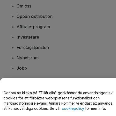
Om oss
Öppen distribution
Affiliate-program
Investerare
Företagstjänsten
Nyhetsrum
Jobb
Har du några frågor?
Genom att klicka på "Tillåt alla" godkänner du användningen av
cookies för att förbättra webbplatsens funktionalitet och
Hjälpcenter / Kontakta oss
marknadsföringsrelevans. Annars kommer vi endast att använda
strikt nödvändiga cookies. Se vår
cookiepolicy
för mer info.