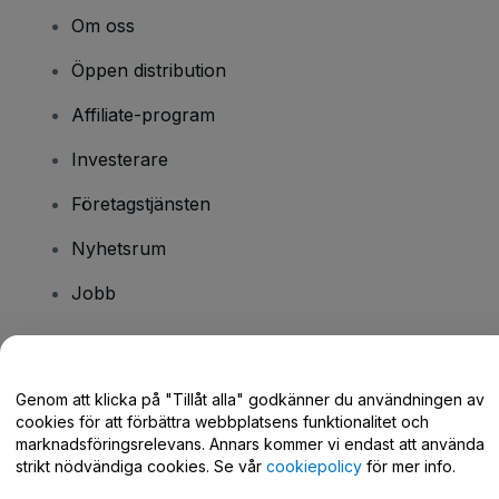
Om oss
Öppen distribution
Affiliate-program
Investerare
Företagstjänsten
Nyhetsrum
Jobb
Har du några frågor?
Genom att klicka på "Tillåt alla" godkänner du användningen av
cookies för att förbättra webbplatsens funktionalitet och
Hjälpcenter / Kontakta oss
marknadsföringsrelevans. Annars kommer vi endast att använda
strikt nödvändiga cookies. Se vår
cookiepolicy
för mer info.