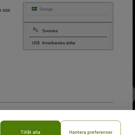
a oss
Sverige
Svenska
US$
Amerikanska dollar
y
Tillåt alla
Hantera preferenser