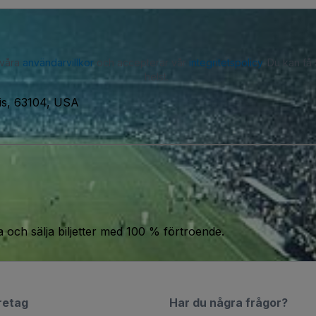
 våra
användarvillkor
och accepterar vår
integritetspolicy
. Du kan få
helst.
uis, 63104, USA
a och sälja biljetter med 100 % förtroende.
retag
Har du några frågor?