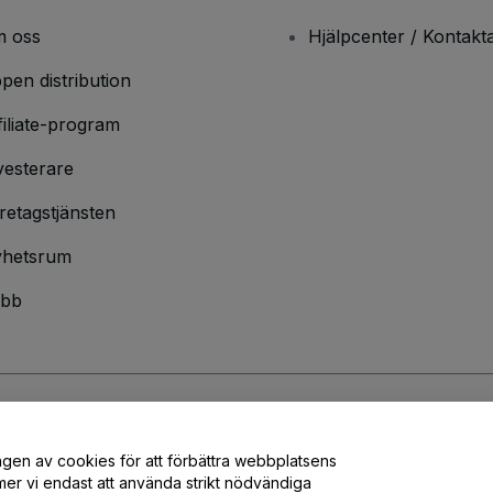
 oss
Hjälpcenter / Kontakt
pen distribution
filiate-program
vesterare
retagstjänsten
hetsrum
bb
ndarvillkor
och
sekretesspolicy
och
cookiepolicy
och
mobilsekretesspolic
ngen av cookies för att förbättra webbplatsens
er vi endast att använda strikt nödvändiga