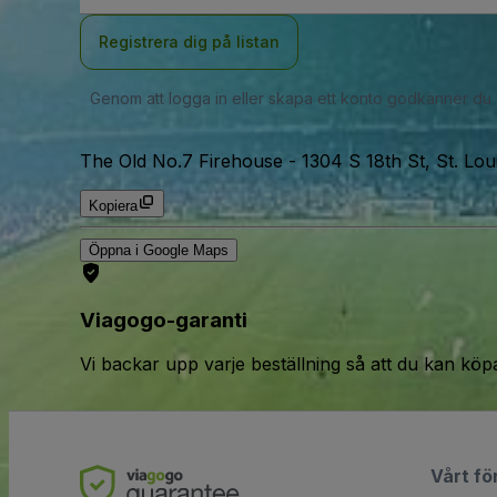
Registrera dig på listan
Genom att logga in eller skapa ett konto godkänner du
The Old No.7 Firehouse
-
1304 S 18th St, St. Lo
Kopiera
Öppna i Google Maps
Viagogo-garanti
Vi backar upp varje beställning så att du kan köp
Vårt fö