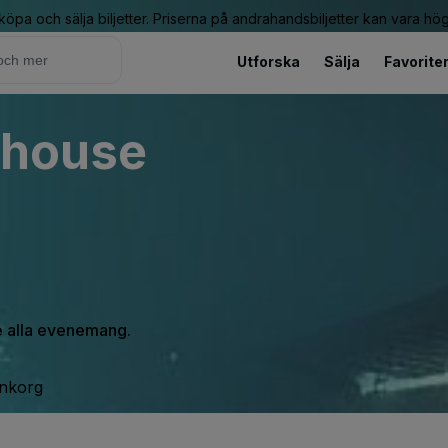
 köpa och sälja biljetter. Priserna på andrahandsbiljetter kan vara hög
Utforska
Sälja
Favorite
ehouse
se alla evenemang.
inkorg