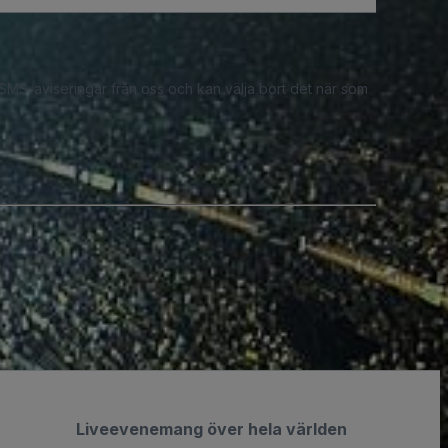
 SMS-aviseringar från oss och kan välja bort det när som
Liveevenemang över hela världen