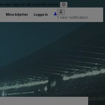
re eller lägre än det nominella värdet.
r
Mina biljetter
Logga in
1 new notification