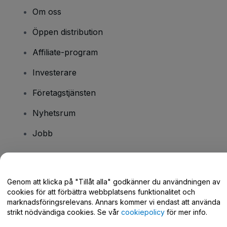
Om oss
Öppen distribution
Affiliate-program
Investerare
Företagstjänsten
Nyhetsrum
Jobb
Har du några frågor?
Genom att klicka på "Tillåt alla" godkänner du användningen av
cookies för att förbättra webbplatsens funktionalitet och
Hjälpcenter / Kontakta oss
marknadsföringsrelevans. Annars kommer vi endast att använda
strikt nödvändiga cookies. Se vår
cookiepolicy
för mer info.