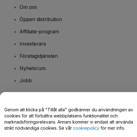
Om oss
Öppen distribution
Affiliate-program
Investerare
Företagstjänsten
Nyhetsrum
Jobb
Har du några frågor?
Genom att klicka på "Tillåt alla" godkänner du användningen av
cookies för att förbättra webbplatsens funktionalitet och
Hjälpcenter / Kontakta oss
marknadsföringsrelevans. Annars kommer vi endast att använda
strikt nödvändiga cookies. Se vår
cookiepolicy
för mer info.