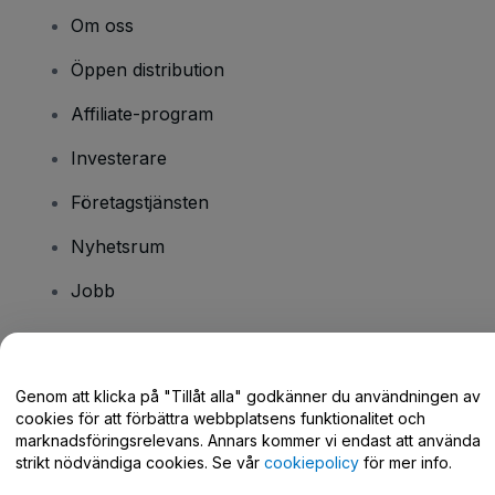
Om oss
Öppen distribution
Affiliate-program
Investerare
Företagstjänsten
Nyhetsrum
Jobb
Har du några frågor?
Genom att klicka på "Tillåt alla" godkänner du användningen av
cookies för att förbättra webbplatsens funktionalitet och
Hjälpcenter / Kontakta oss
marknadsföringsrelevans. Annars kommer vi endast att använda
strikt nödvändiga cookies. Se vår
cookiepolicy
för mer info.