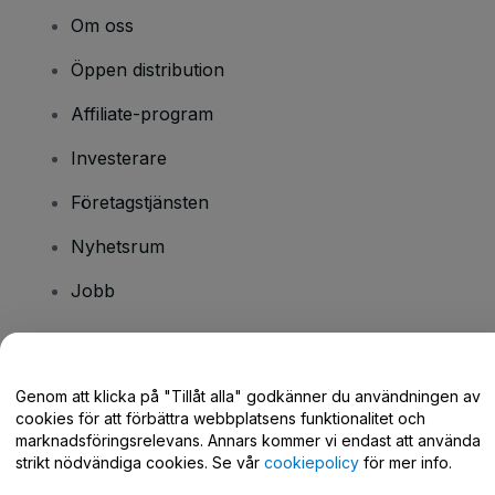
Om oss
Öppen distribution
Affiliate-program
Investerare
Företagstjänsten
Nyhetsrum
Jobb
Har du några frågor?
Genom att klicka på "Tillåt alla" godkänner du användningen av
cookies för att förbättra webbplatsens funktionalitet och
Hjälpcenter / Kontakta oss
marknadsföringsrelevans. Annars kommer vi endast att använda
strikt nödvändiga cookies. Se vår
cookiepolicy
för mer info.