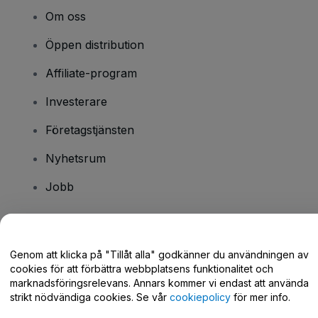
Om oss
Öppen distribution
Affiliate-program
Investerare
Företagstjänsten
Nyhetsrum
Jobb
Har du några frågor?
Genom att klicka på "Tillåt alla" godkänner du användningen av
cookies för att förbättra webbplatsens funktionalitet och
Hjälpcenter / Kontakta oss
marknadsföringsrelevans. Annars kommer vi endast att använda
strikt nödvändiga cookies. Se vår
cookiepolicy
för mer info.