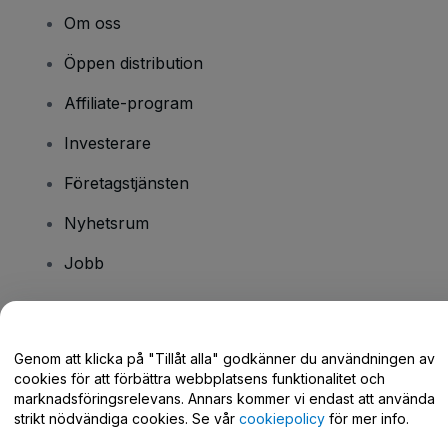
Om oss
Öppen distribution
Affiliate-program
Investerare
Företagstjänsten
Nyhetsrum
Jobb
Har du några frågor?
Genom att klicka på "Tillåt alla" godkänner du användningen av
cookies för att förbättra webbplatsens funktionalitet och
Hjälpcenter / Kontakta oss
marknadsföringsrelevans. Annars kommer vi endast att använda
strikt nödvändiga cookies. Se vår
cookiepolicy
för mer info.